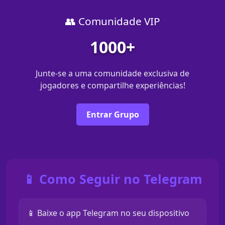
👥 Comunidade VIP
1000+
Junte-se a uma comunidade exclusiva de
jogadores e compartilhe experiências!
Entrar Grupo
📱 Como Seguir no Telegram
📱 Baixe o app Telegram no seu dispositivo