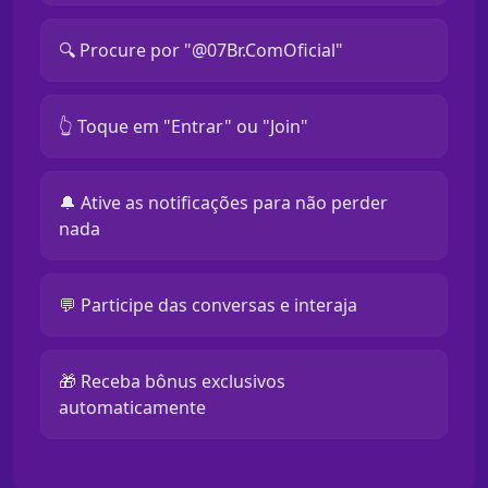
🔍 Procure por "@07Br.ComOficial"
👆 Toque em "Entrar" ou "Join"
🔔 Ative as notificações para não perder
nada
💬 Participe das conversas e interaja
🎁 Receba bônus exclusivos
automaticamente