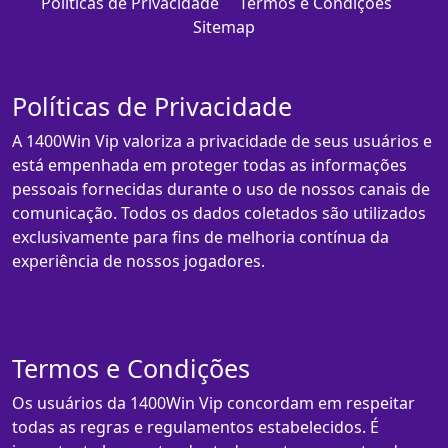
Políticas de Privacidade
Termos e Condições
Sitemap
Políticas de Privacidade
A 1400Win Vip valoriza a privacidade de seus usuários e
está empenhada em proteger todas as informações
pessoais fornecidas durante o uso de nossos canais de
comunicação. Todos os dados coletados são utilizados
exclusivamente para fins de melhoria contínua da
experiência de nossos jogadores.
Termos e Condições
Os usuários da 1400Win Vip concordam em respeitar
todas as regras e regulamentos estabelecidos. É