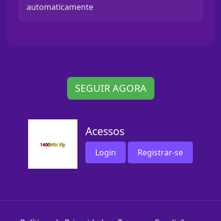
automaticamente
SEGUIR AGORA
Acessos
Login
Registrar-se