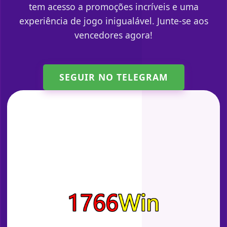
tem acesso a promoções incríveis e uma
experiência de jogo inigualável. Junte-se aos
vencedores agora!
SEGUIR NO TELEGRAM