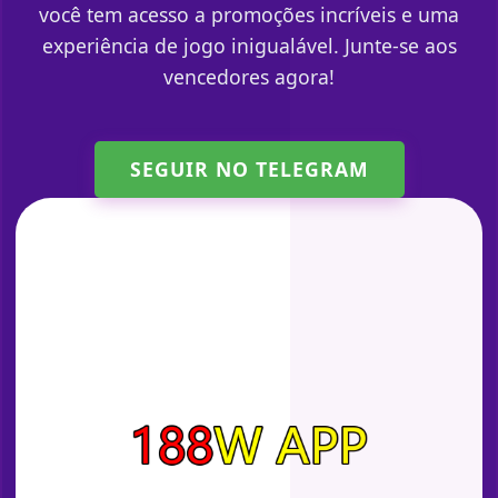
você tem acesso a promoções incríveis e uma
experiência de jogo inigualável. Junte-se aos
vencedores agora!
SEGUIR NO TELEGRAM