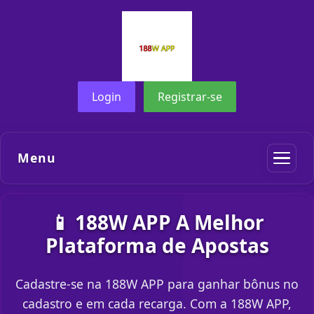
Login
Registrar-se
Menu
📱 188W APP A Melhor
Plataforma de Apostas
Cadastre-se na 188W APP para ganhar bônus no
cadastro e em cada recarga. Com a 188W APP,