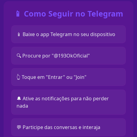
📱 Como Seguir no Telegram
📱 Baixe o app Telegram no seu dispositivo
🔍 Procure por "@193OkOficial"
👆 Toque em "Entrar" ou "Join"
🔔 Ative as notificações para não perder
nada
💬 Participe das conversas e interaja