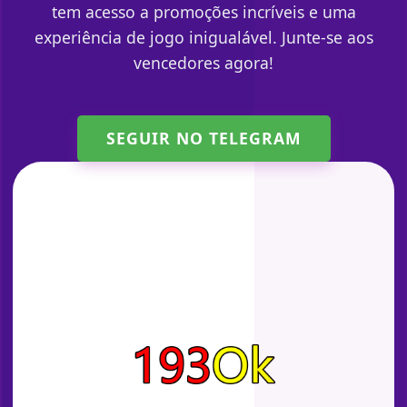
tem acesso a promoções incríveis e uma
experiência de jogo inigualável. Junte-se aos
vencedores agora!
SEGUIR NO TELEGRAM