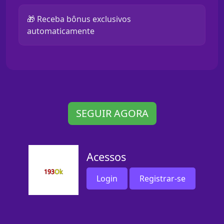
🎁 Receba bônus exclusivos
automaticamente
SEGUIR AGORA
Acessos
Login
Registrar-se