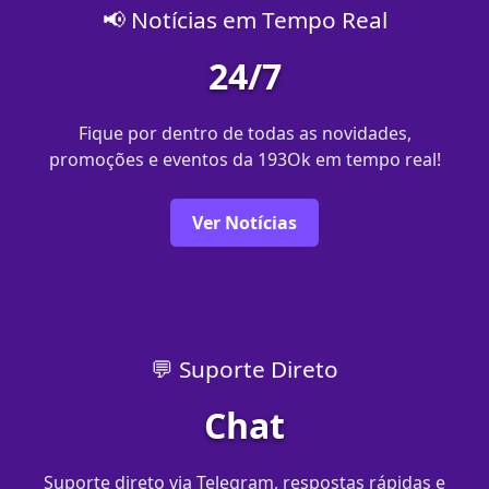
📢 Notícias em Tempo Real
24/7
Fique por dentro de todas as novidades,
promoções e eventos da 193Ok em tempo real!
Ver Notícias
💬 Suporte Direto
Chat
Suporte direto via Telegram, respostas rápidas e