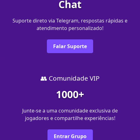
Chat
Suporte direto via Telegram, respostas rápidas e
atendimento personalizado!
Falar Suporte
👥 Comunidade VIP
1000+
Junte-se a uma comunidade exclusiva de
jogadores e compartilhe experiências!
Entrar Grupo