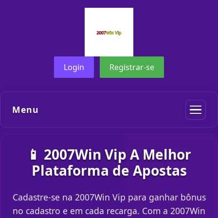
Login
Registrar-se
Menu
📱 2007Win Vip A Melhor
Plataforma de Apostas
Cadastre-se na 2007Win Vip para ganhar bônus
no cadastro e em cada recarga. Com a 2007Win