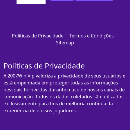
Políticas de Privacidade
Termos e Condições
Sitemap
Políticas de Privacidade
A 2007Win Vip valoriza a privacidade de seus usuários e
está empenhada em proteger todas as informações
pessoais fornecidas durante o uso de nossos canais de
comunicação. Todos os dados coletados são utilizados
exclusivamente para fins de melhoria contínua da
experiência de nossos jogadores.