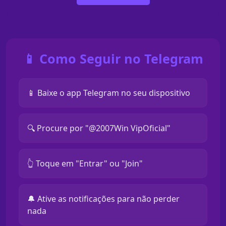
📱 Como Seguir no Telegram
📱 Baixe o app Telegram no seu dispositivo
🔍 Procure por "@2007Win VipOficial"
👆 Toque em "Entrar" ou "Join"
🔔 Ative as notificações para não perder
nada