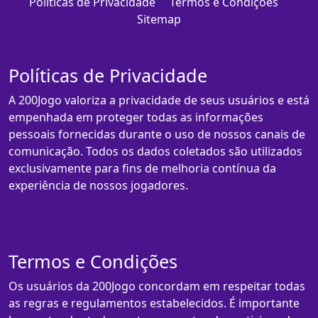
Políticas de Privacidade
Termos e Condições
Sitemap
Políticas de Privacidade
A 200Jogo valoriza a privacidade de seus usuários e está
empenhada em proteger todas as informações
pessoais fornecidas durante o uso de nossos canais de
comunicação. Todos os dados coletados são utilizados
exclusivamente para fins de melhoria contínua da
experiência de nossos jogadores.
Termos e Condições
Os usuários da 200Jogo concordam em respeitar todas
as regras e regulamentos estabelecidos. É importante