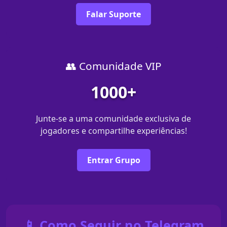
Falar Suporte
👥 Comunidade VIP
1000+
Junte-se a uma comunidade exclusiva de
jogadores e compartilhe experiências!
Entrar Grupo
📱 Como Seguir no Telegram