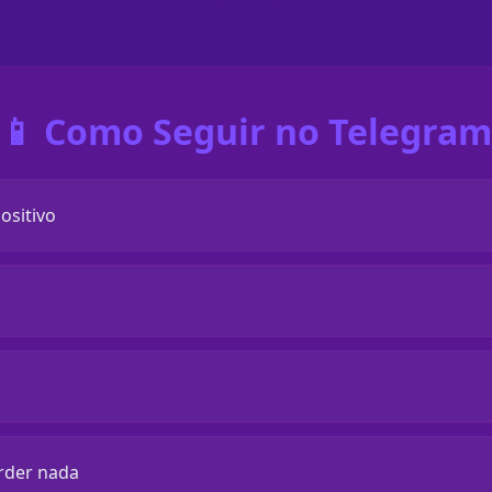
📱 Como Seguir no Telegram
ositivo
erder nada