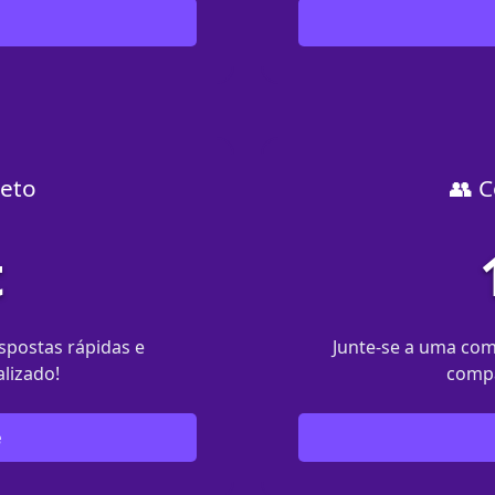
reto
👥 
t
espostas rápidas e
Junte-se a uma com
lizado!
compa
e