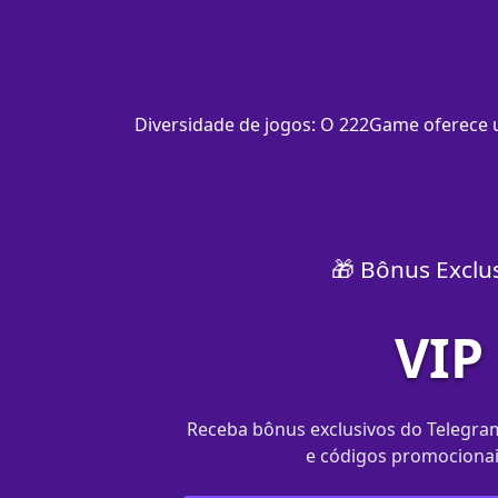
Diversidade de jogos: O 222Game oferece um
🎁 Bônus Exclu
VIP
Receba bônus exclusivos do Telegra
e códigos promocionai