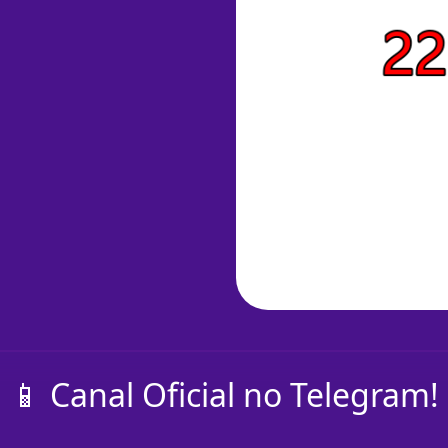
📱 Canal Oficial no Telegram!