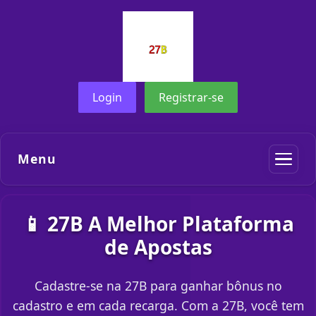
Login
Registrar-se
Menu
📱 27B A Melhor Plataforma
de Apostas
Cadastre-se na 27B para ganhar bônus no
cadastro e em cada recarga. Com a 27B, você tem