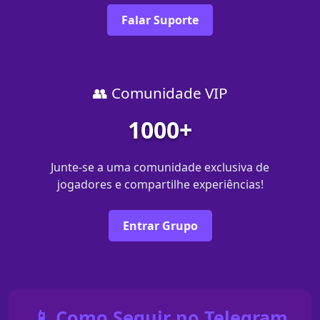
Falar Suporte
👥 Comunidade VIP
1000+
Junte-se a uma comunidade exclusiva de
jogadores e compartilhe experiências!
Entrar Grupo
📱 Como Seguir no Telegram