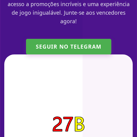
acesso a promoções incríveis e uma experiência
de jogo inigualável. Junte-se aos vencedores
agora!
SEGUIR NO TELEGRAM