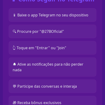
📱 Baixe o app Telegram no seu dispositivo
🔍 Procure por "@27BOficial"
👆 Toque em "Entrar" ou "Join"
🔔 Ative as notificações para não perder
nada
💬 Participe das conversas e interaja
🎁 Receba bônus exclusivos