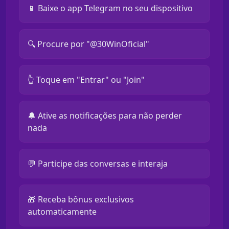
📱 Baixe o app Telegram no seu dispositivo
🔍 Procure por "@30WinOficial"
👆 Toque em "Entrar" ou "Join"
🔔 Ative as notificações para não perder
nada
💬 Participe das conversas e interaja
🎁 Receba bônus exclusivos
automaticamente