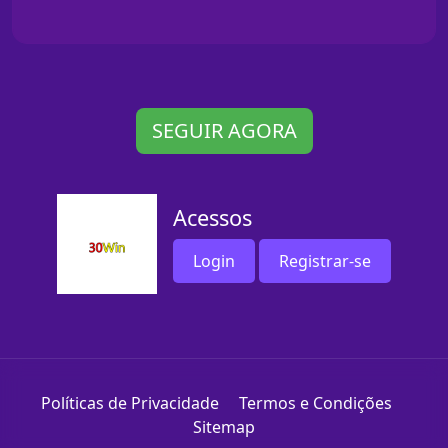
SEGUIR AGORA
Acessos
Login
Registrar-se
Políticas de Privacidade
Termos e Condições
Sitemap