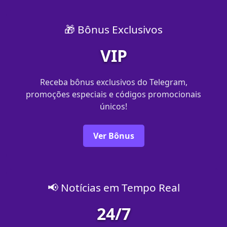
🎁 Bônus Exclusivos
VIP
Receba bônus exclusivos do Telegram,
promoções especiais e códigos promocionais
únicos!
Ver Bônus
📢 Notícias em Tempo Real
24/7