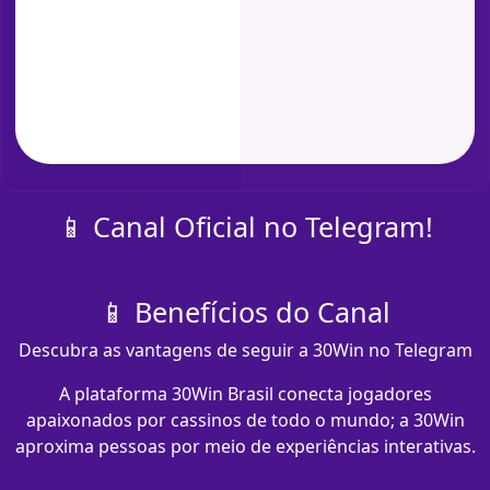
📱 Canal Oficial no Telegram!
📱 Benefícios do Canal
Descubra as vantagens de seguir a 30Win no Telegram
A plataforma 30Win Brasil conecta jogadores
apaixonados por cassinos de todo o mundo; a 30Win
aproxima pessoas por meio de experiências interativas.