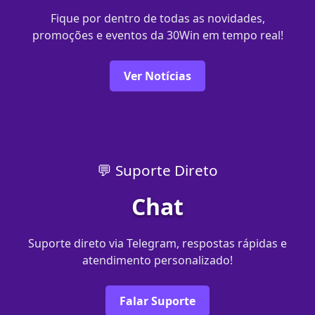
Fique por dentro de todas as novidades,
promoções e eventos da 30Win em tempo real!
Ver Notícias
💬 Suporte Direto
Chat
Suporte direto via Telegram, respostas rápidas e
atendimento personalizado!
Falar Suporte