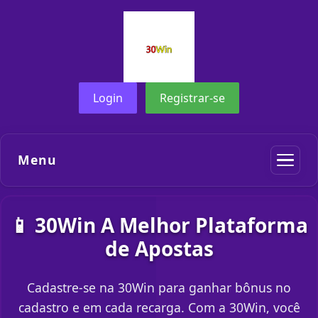
Login
Registrar-se
Menu
📱 30Win A Melhor Plataforma
de Apostas
Cadastre-se na 30Win para ganhar bônus no
cadastro e em cada recarga. Com a 30Win, você