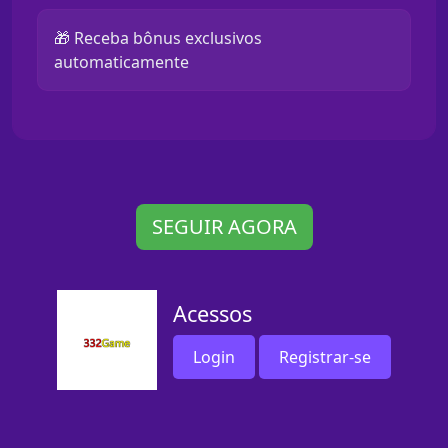
🎁 Receba bônus exclusivos
automaticamente
SEGUIR AGORA
Acessos
Login
Registrar-se