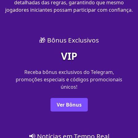
detalhadas das regras, garantindo que mesmo
jogadores iniciantes possam participar com confiança.
🎁 Bônus Exclusivos
VIP
Receba bônus exclusivos do Telegram,
promoções especiais e códigos promocionais
únicos!
Ver Bônus
📢 Notícias em Tempo Real