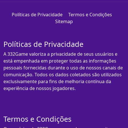
Políticas de Privacidade
Termos e Condições
Sitemap
Políticas de Privacidade
A 332Game valoriza a privacidade de seus usuários e
está empenhada em proteger todas as informações
pessoais fornecidas durante o uso de nossos canais de
comunicação. Todos os dados coletados são utilizados
exclusivamente para fins de melhoria contínua da
experiência de nossos jogadores.
Termos e Condições