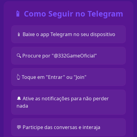
📱 Como Seguir no Telegram
📱 Baixe o app Telegram no seu dispositivo
🔍 Procure por "@332GameOficial"
👆 Toque em "Entrar" ou "Join"
🔔 Ative as notificações para não perder
nada
💬 Participe das conversas e interaja