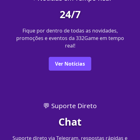
24/7
Fique por dentro de todas as novidades,
promoções e eventos da 332Game em tempo
real!
Ver Notícias
💬 Suporte Direto
Chat
Suporte direto via Telegram, respostas rápidas e