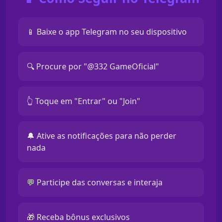
📱 Baixe o app Telegram no seu dispositivo
🔍 Procure por "@332 GameOficial"
👆 Toque em "Entrar" ou "Join"
🔔 Ative as notificações para não perder
nada
💬 Participe das conversas e interaja
🎁 Receba bônus exclusivos