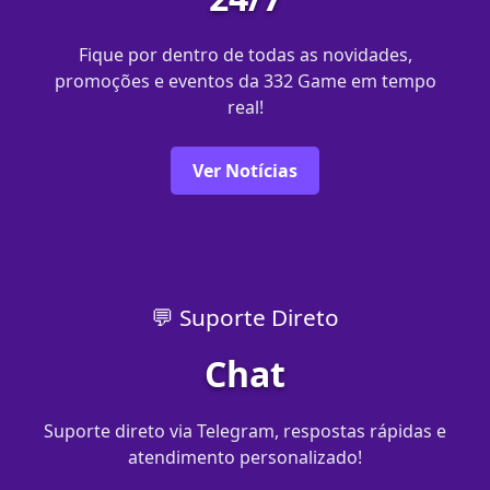
Fique por dentro de todas as novidades,
promoções e eventos da 332 Game em tempo
real!
Ver Notícias
💬 Suporte Direto
Chat
Suporte direto via Telegram, respostas rápidas e
atendimento personalizado!