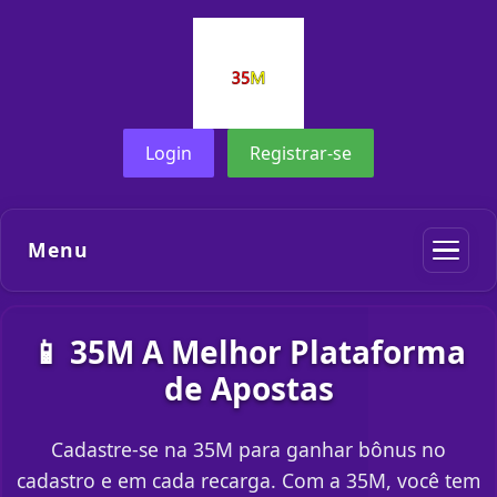
Login
Registrar-se
Menu
📱 35M A Melhor Plataforma
de Apostas
Cadastre-se na 35M para ganhar bônus no
cadastro e em cada recarga. Com a 35M, você tem