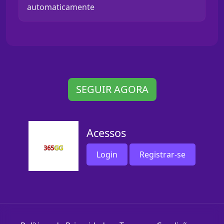
automaticamente
SEGUIR AGORA
Acessos
Login
Registrar-se