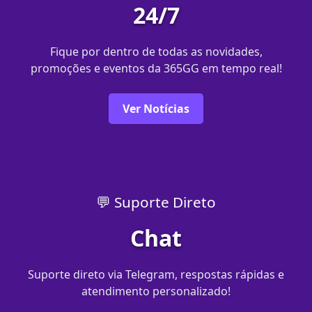
24/7
Fique por dentro de todas as novidades,
promoções e eventos da 365GG em tempo real!
Ver Notícias
💬 Suporte Direto
Chat
Suporte direto via Telegram, respostas rápidas e
atendimento personalizado!