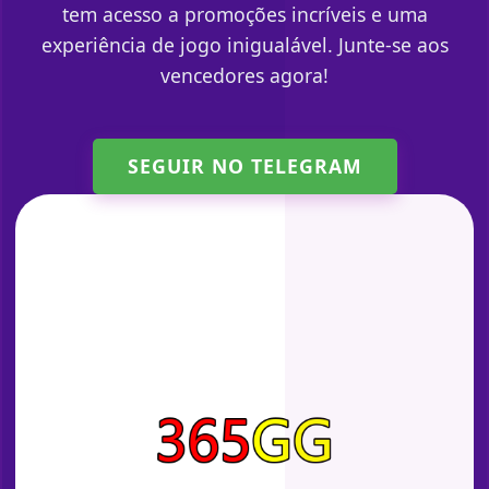
tem acesso a promoções incríveis e uma
experiência de jogo inigualável. Junte-se aos
vencedores agora!
SEGUIR NO TELEGRAM