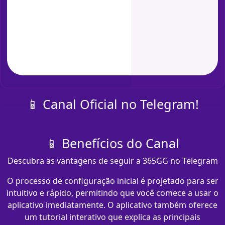
📱 Canal Oficial no Telegram!
📱 Benefícios do Canal
Descubra as vantagens de seguir a 365GG no Telegram
O processo de configuração inicial é projetado para ser
intuitivo e rápido, permitindo que você comece a usar o
aplicativo imediatamente. O aplicativo também oferece
um tutorial interativo que explica as principais