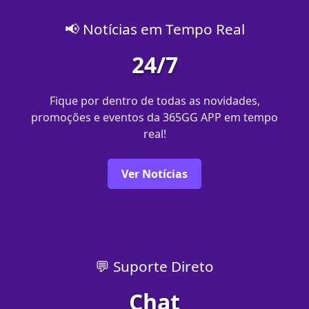
📢 Notícias em Tempo Real
24/7
Fique por dentro de todas as novidades,
promoções e eventos da 365GG APP em tempo
real!
Ver Notícias
💬 Suporte Direto
Chat