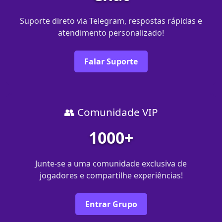
Suporte direto via Telegram, respostas rápidas e
atendimento personalizado!
Falar Suporte
👥 Comunidade VIP
1000+
Junte-se a uma comunidade exclusiva de
jogadores e compartilhe experiências!
Entrar Grupo