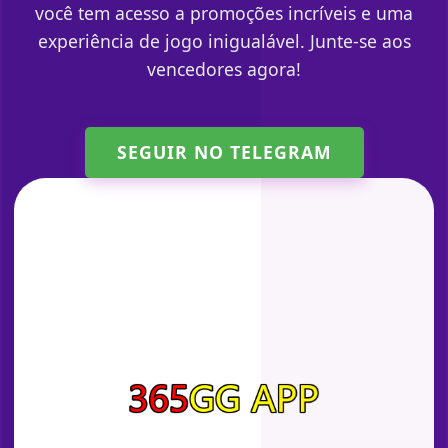
você tem acesso a promoções incríveis e uma
experiência de jogo inigualável. Junte-se aos
vencedores agora!
SEGUIR NO TELEGRAM