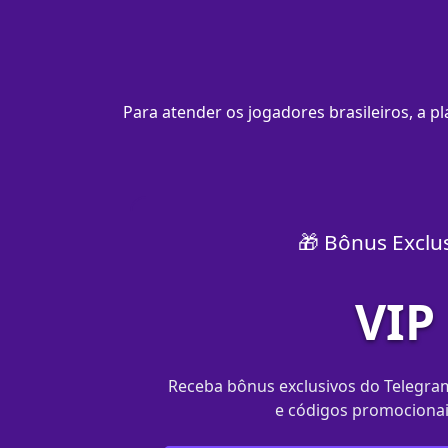
Para atender os jogadores brasileiros, a
🎁 Bônus Exclu
VIP
Receba bônus exclusivos do Telegra
e códigos promocionai