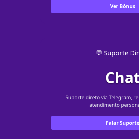
Ver Bônus
💬 Suporte Di
Cha
Suporte direto via Telegram, r
atendimento persona
Falar Suport