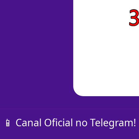
📱 Canal Oficial no Telegram!