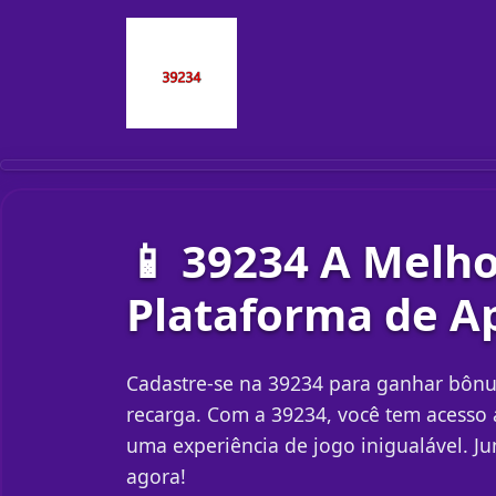
📱 39234 A Melh
Plataforma de A
Cadastre-se na 39234 para ganhar bônu
recarga. Com a 39234, você tem acesso 
uma experiência de jogo inigualável. J
agora!