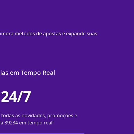
primora métodos de apostas e expande suas
cias em Tempo Real
24/7
e todas as novidades, promoções e
da 39234 em tempo real!