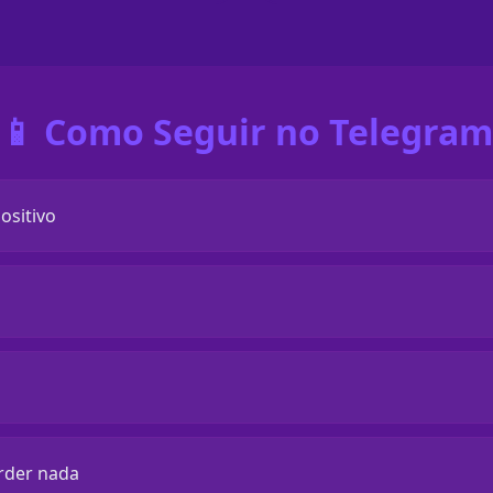
📱 Como Seguir no Telegram
ositivo
erder nada