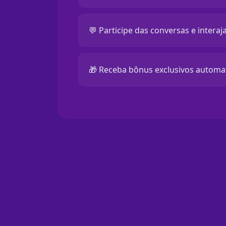
💬 Participe das conversas e interaj
🎁 Receba bônus exclusivos autom