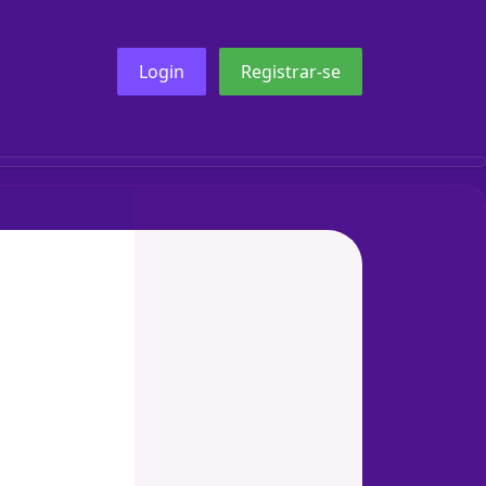
Login
Registrar-se