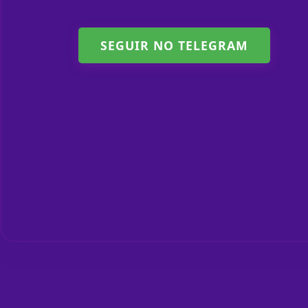
SEGUIR NO TELEGRAM