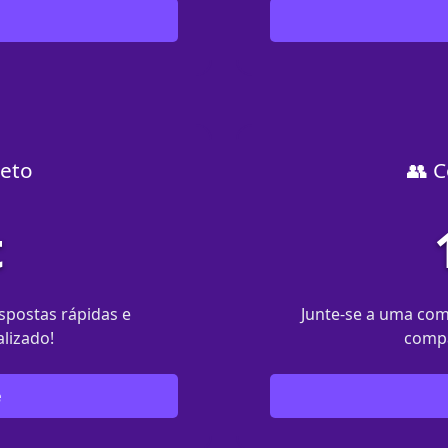
reto
👥 
t
espostas rápidas e
Junte-se a uma com
lizado!
compa
e