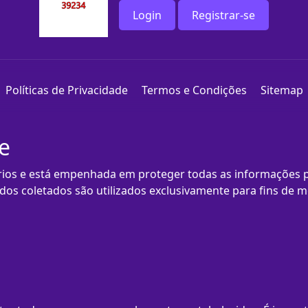
Login
Registrar-se
Políticas de Privacidade
Termos e Condições
Sitemap
de
ários e está empenhada em proteger todas as informações 
os coletados são utilizados exclusivamente para fins de m