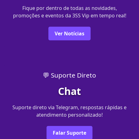
Fique por dentro de todas as novidades,
promoções e eventos da 3SS Vip em tempo real!
Ver Notícias
💬 Suporte Direto
Chat
Suporte direto via Telegram, respostas rápidas e
atendimento personalizado!
Falar Suporte