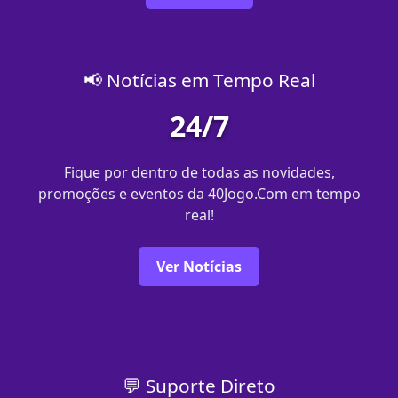
📢 Notícias em Tempo Real
24/7
Fique por dentro de todas as novidades,
promoções e eventos da 40Jogo.Com em tempo
real!
Ver Notícias
💬 Suporte Direto