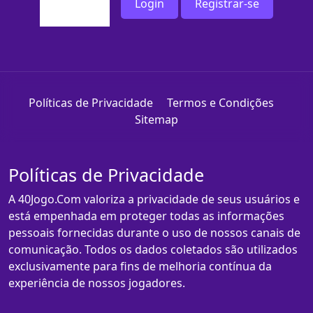
Login
Registrar-se
Políticas de Privacidade
Termos e Condições
Sitemap
Políticas de Privacidade
A 40Jogo.Com valoriza a privacidade de seus usuários e
está empenhada em proteger todas as informações
pessoais fornecidas durante o uso de nossos canais de
comunicação. Todos os dados coletados são utilizados
exclusivamente para fins de melhoria contínua da
experiência de nossos jogadores.