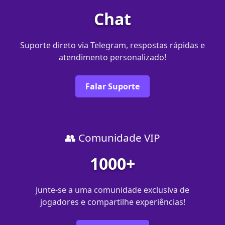
Chat
Suporte direto via Telegram, respostas rápidas e
atendimento personalizado!
Falar Suporte
👥 Comunidade VIP
1000+
Junte-se a uma comunidade exclusiva de
jogadores e compartilhe experiências!