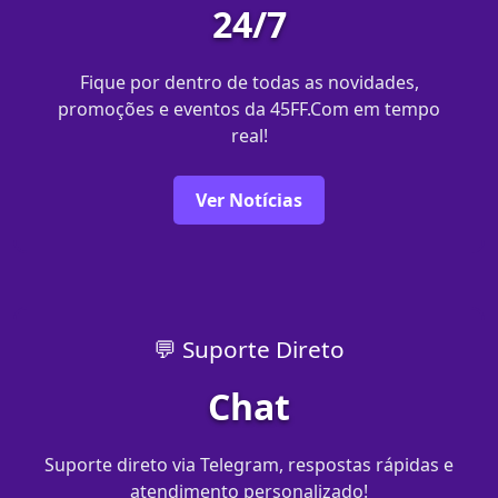
24/7
Fique por dentro de todas as novidades,
promoções e eventos da 45FF.Com em tempo
real!
Ver Notícias
💬 Suporte Direto
Chat
Suporte direto via Telegram, respostas rápidas e
atendimento personalizado!