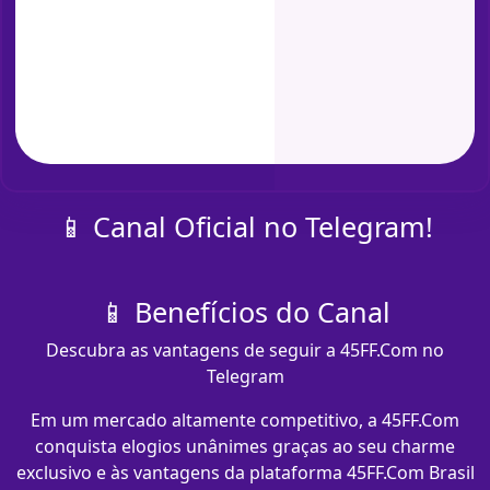
📱 Canal Oficial no Telegram!
📱 Benefícios do Canal
Descubra as vantagens de seguir a 45FF.Com no
Telegram
Em um mercado altamente competitivo, a 45FF.Com
conquista elogios unânimes graças ao seu charme
exclusivo e às vantagens da plataforma 45FF.Com Brasil