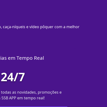
vo, caça-níqueis e vídeo pôquer com a melhor
cias em Tempo Real
24/7
e todas as novidades, promoções e
a 55B APP em tempo real!