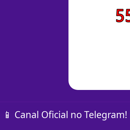
📱 Canal Oficial no Telegram!