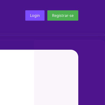
Login
Registrar-se