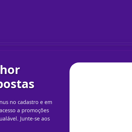
lhor
postas
nus no cadastro e em
 acesso a promoções
ualável. Junte-se aos