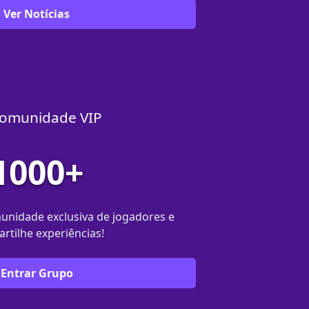
Ver Notícias
Comunidade VIP
1000+
unidade exclusiva de jogadores e
rtilhe experiências!
Entrar Grupo