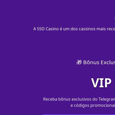
A 55D Casino é um dos cassinos mais reco
🎁 Bônus Exclu
VIP
Receba bônus exclusivos do Telegra
e códigos promocionai