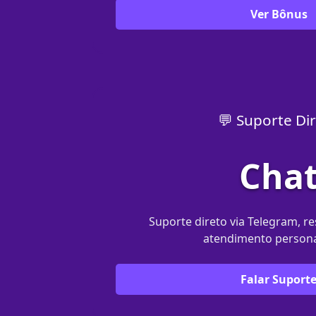
Ver Bônus
💬 Suporte Di
Cha
Suporte direto via Telegram, r
atendimento persona
Falar Suport