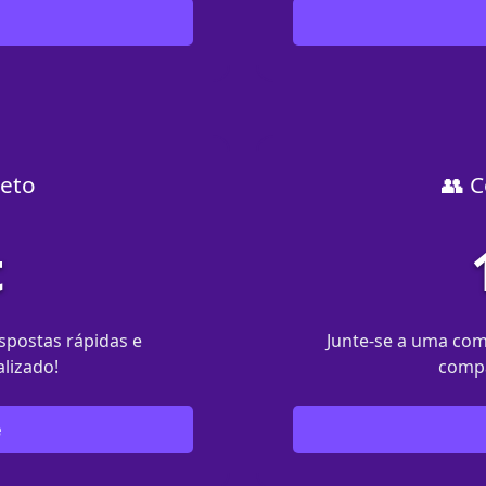
reto
👥 
t
espostas rápidas e
Junte-se a uma com
lizado!
compa
e