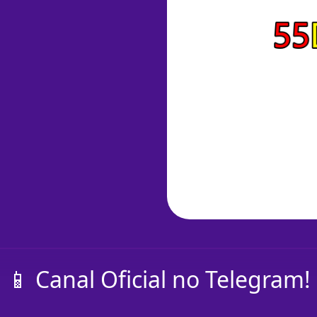
📱 Canal Oficial no Telegram!