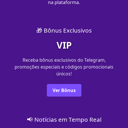
na plataforma.
🎁 Bônus Exclusivos
VIP
Receba bônus exclusivos do Telegram,
promoções especiais e códigos promocionais
únicos!
Ver Bônus
📢 Notícias em Tempo Real