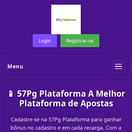
Login
Registrar-se
Menu
📱 57Pg Plataforma A Melhor
Plataforma de Apostas
Cadastre-se na 57Pg Plataforma para ganhar
bônus no cadastro e em cada recarga. Com a