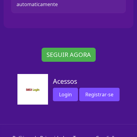
automaticamente
SEGUIR AGORA
Acessos
Login
Registrar-se