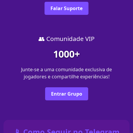
Falar Suporte
👥 Comunidade VIP
1000+
Junte-se a uma comunidade exclusiva de
jogadores e compartilhe experiências!
Entrar Grupo
📱 Como Seguir no Telegram