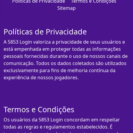
Políticas de Privacidade
Termos e Condições
Sitemap
Políticas de Privacidade
A 5853 Login valoriza a privacidade de seus usuários e
está empenhada em proteger todas as informações
pessoais fornecidas durante o uso de nossos canais de
comunicação. Todos os dados coletados são utilizados
exclusivamente para fins de melhoria contínua da
experiência de nossos jogadores.
Termos e Condições
Os usuários da 5853 Login concordam em respeitar
todas as regras e regulamentos estabelecidos. É