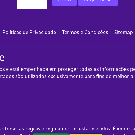
Políticas de Privacidade
Termos e Condições
Sitemap
de
rios e está empenhada em proteger todas as informações p
tados são utilizados exclusivamente para fins de melhoria
 todas as regras e regulamentos estabelecidos. É importa