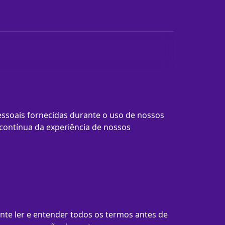
essoais fornecidas durante o uso de nossos
 contínua da experiência de nossos
nte ler e entender todos os termos antes de