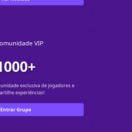
Comunidade VIP
1000+
unidade exclusiva de jogadores e
rtilhe experiências!
Entrar Grupo