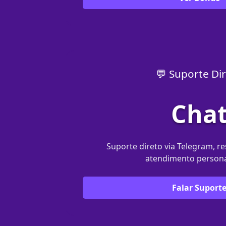
💬 Suporte Di
Cha
Suporte direto via Telegram, r
atendimento persona
Falar Suport