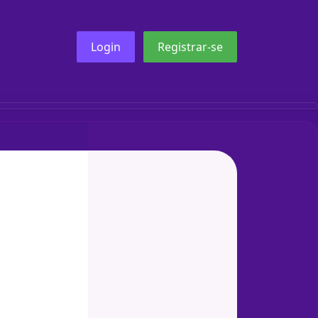
Login
Registrar-se