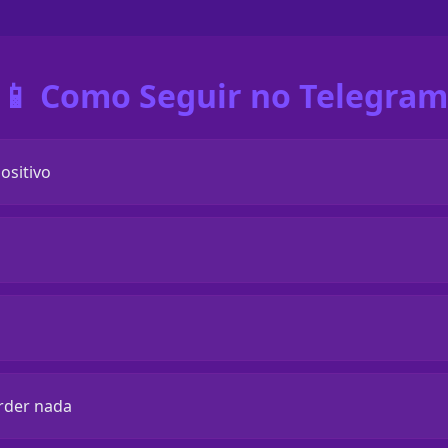
📱 Como Seguir no Telegram
ositivo
erder nada