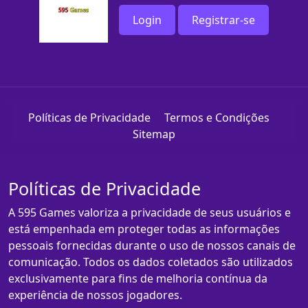
Login
Registrar-se
Políticas de Privacidade
Termos e Condições
Sitemap
Políticas de Privacidade
A 595 Games valoriza a privacidade de seus usuários e
está empenhada em proteger todas as informações
pessoais fornecidas durante o uso de nossos canais de
comunicação. Todos os dados coletados são utilizados
exclusivamente para fins de melhoria contínua da
experiência de nossos jogadores.