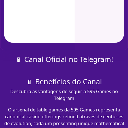
📱 Canal Oficial no Telegram!
📱 Benefícios do Canal
Descubra as vantagens de seguir a 595 Games no
Telegram
O arsenal de table games da 595 Games representa
canonical casino offerings refined através de centuries
de evolution, cada um presenting unique mathematical