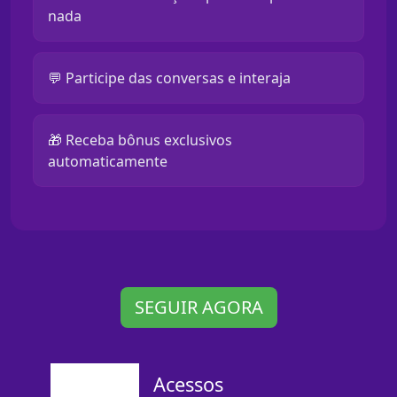
nada
💬 Participe das conversas e interaja
🎁 Receba bônus exclusivos
automaticamente
SEGUIR AGORA
Acessos