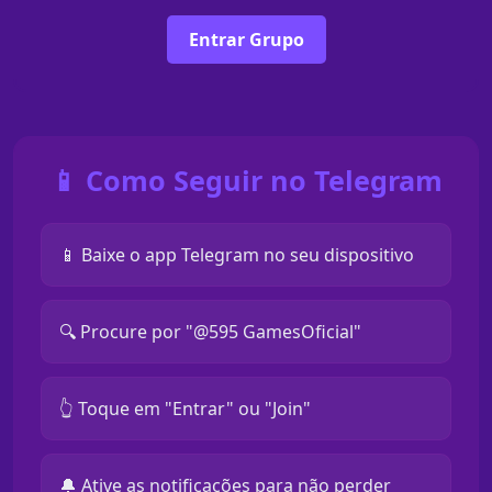
Entrar Grupo
📱 Como Seguir no Telegram
📱 Baixe o app Telegram no seu dispositivo
🔍 Procure por "@595 GamesOficial"
👆 Toque em "Entrar" ou "Join"
🔔 Ative as notificações para não perder