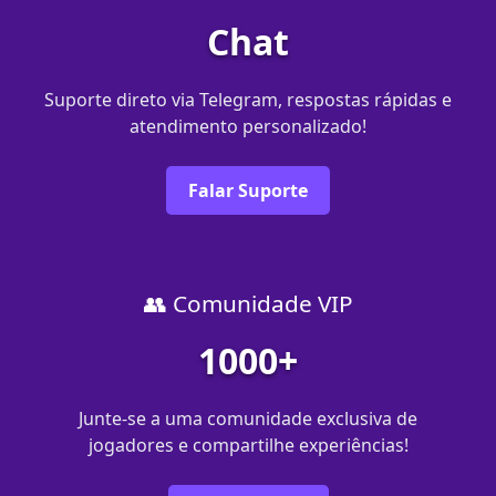
Chat
Suporte direto via Telegram, respostas rápidas e
atendimento personalizado!
Falar Suporte
👥 Comunidade VIP
1000+
Junte-se a uma comunidade exclusiva de
jogadores e compartilhe experiências!