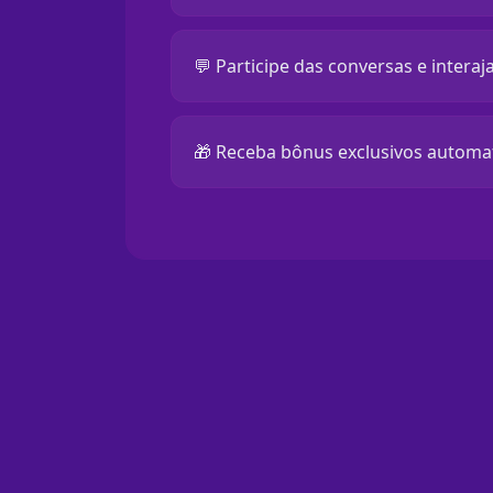
💬 Participe das conversas e interaj
🎁 Receba bônus exclusivos autom