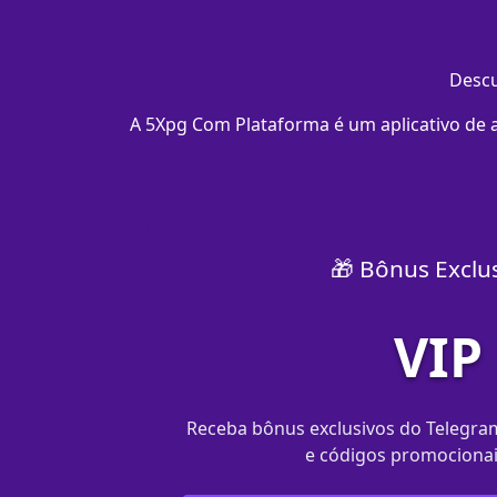
Descu
A 5Xpg Com Plataforma é um aplicativo de a
🎁 Bônus Exclu
VIP
Receba bônus exclusivos do Telegra
e códigos promocionai