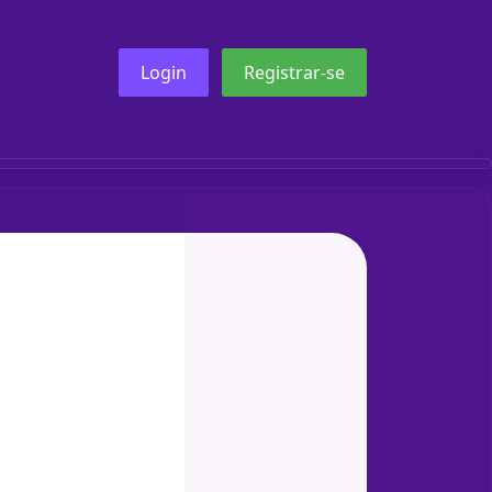
Login
Registrar-se