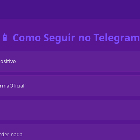
📱 Como Seguir no Telegram
ositivo
rmaOficial"
erder nada