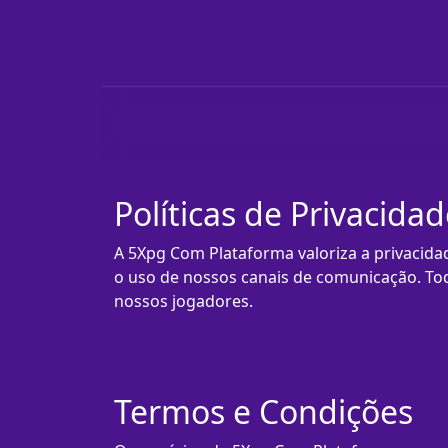
Políticas de Privacida
A 5Xpg Com Plataforma valoriza a privacid
o uso de nossos canais de comunicação. Tod
nossos jogadores.
Termos e Condições