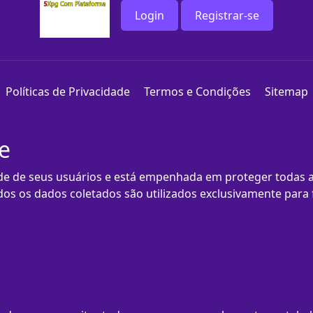
Login
Registrar-se
Políticas de Privacidade
Termos e Condições
Sitemap
de
ade de seus usuários e está empenhada em proteger todas 
os os dados coletados são utilizados exclusivamente para 