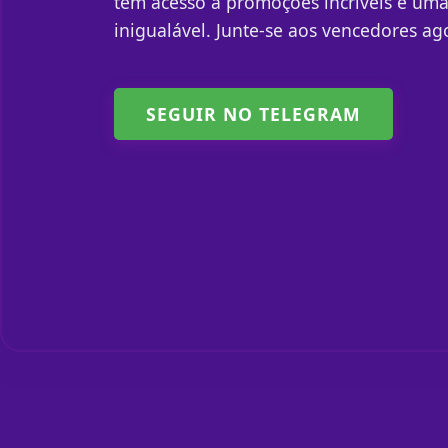
tem acesso a promoções incríveis e uma
inigualável. Junte-se aos vencedores ag
SEGUIR NO TELEGRAM