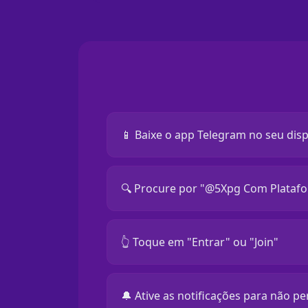
📱 Baixe o app Telegram no seu disp
🔍 Procure por "@5Xpg Com Platafo
👆 Toque em "Entrar" ou "Join"
🔔 Ative as notificações para não p