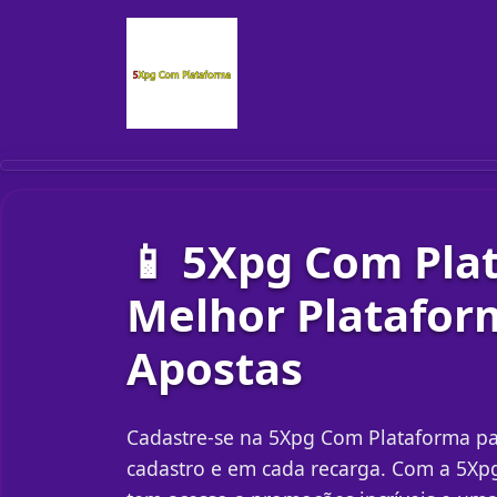
📱 5Xpg Com Pla
Melhor Platafor
Apostas
Cadastre-se na 5Xpg Com Plataforma p
cadastro e em cada recarga. Com a 5Xp