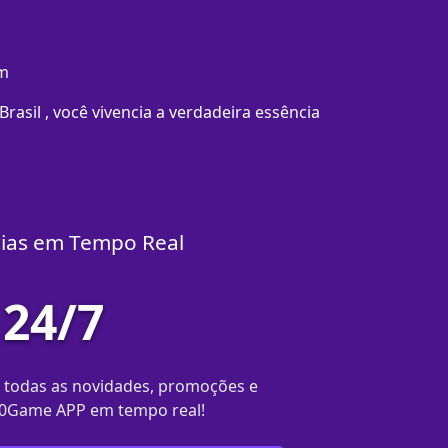
am
asil , você vivencia a verdadeira essência
cias em Tempo Real
24/7
e todas as novidades, promoções e
60Game APP em tempo real!