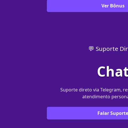
Ver Bônus
💬 Suporte Di
Cha
Suporte direto via Telegram, r
atendimento persona
Falar Suport