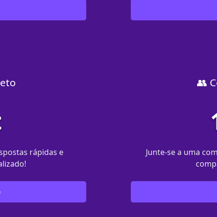
reto
👥 
t
espostas rápidas e
Junte-se a uma com
lizado!
compa
e