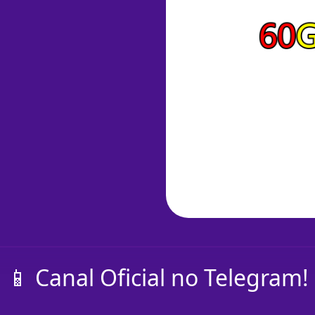
📱 Canal Oficial no Telegram!