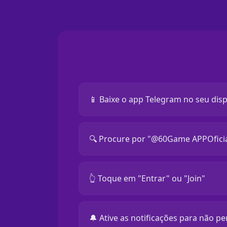
📱 Baixe o app Telegram no seu disp
🔍 Procure por "@60Game APPOficia
👆 Toque em "Entrar" ou "Join"
🔔 Ative as notificações para não p