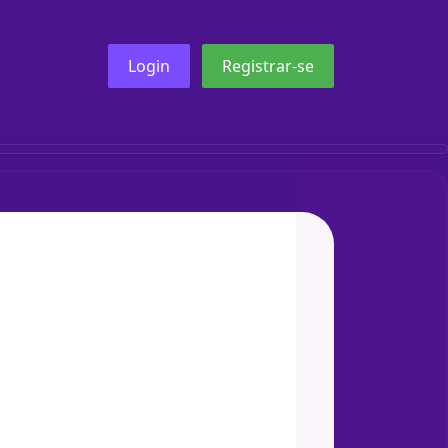
Login
Registrar-se