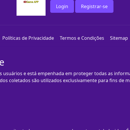
Login
Registrar-se
Políticas de Privacidade
Termos e Condições
Sitemap
de
us usuários e está empenhada em proteger todas as inform
os coletados são utilizados exclusivamente para fins de m