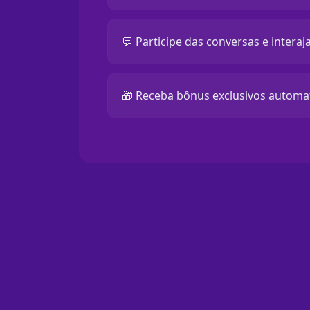
💬 Participe das conversas e interaj
🎁 Receba bônus exclusivos autom