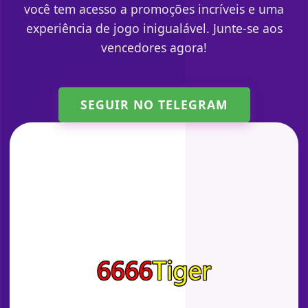
você tem acesso a promoções incríveis e uma
experiência de jogo inigualável. Junte-se aos
vencedores agora!
SEGUIR NO TELEGRAM