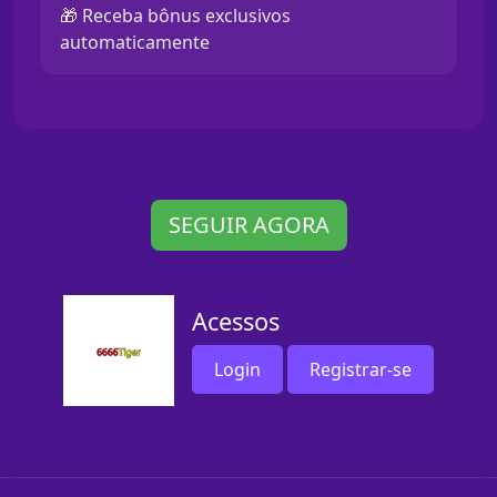
🎁 Receba bônus exclusivos
automaticamente
SEGUIR AGORA
Acessos
Login
Registrar-se