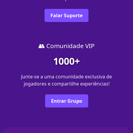
Falar Suporte
👥 Comunidade VIP
1000+
Junte-se a uma comunidade exclusiva de
jogadores e compartilhe experiências!
Entrar Grupo