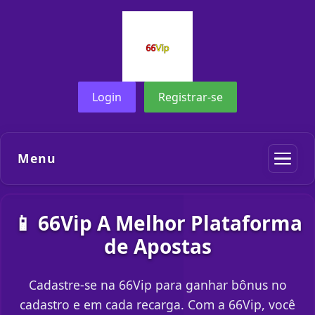
Login
Registrar-se
Menu
📱 66Vip A Melhor Plataforma
de Apostas
Cadastre-se na 66Vip para ganhar bônus no
cadastro e em cada recarga. Com a 66Vip, você