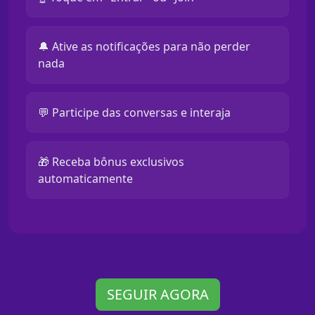
🔔 Ative as notificações para não perder
nada
💬 Participe das conversas e interaja
🎁 Receba bônus exclusivos
automaticamente
SEGUIR AGORA