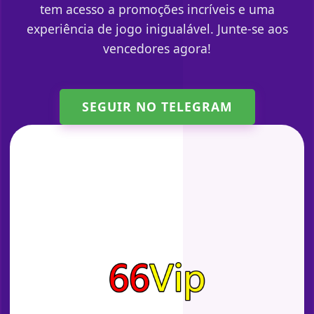
tem acesso a promoções incríveis e uma
experiência de jogo inigualável. Junte-se aos
vencedores agora!
SEGUIR NO TELEGRAM