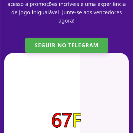
acesso a promoções incríveis e uma experiência
de jogo inigualável. Junte-se aos vencedores
agora!
SEGUIR NO TELEGRAM