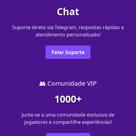
Chat
Suporte direto via Telegram, respostas rápidas e
atendimento personalizado!
Falar Suporte
👥 Comunidade VIP
1000+
Junte-se a uma comunidade exclusiva de
jogadores e compartilhe experiências!