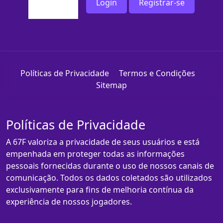
Login
Registrar-se
Políticas de Privacidade
Termos e Condições
Sitemap
Políticas de Privacidade
A 67F valoriza a privacidade de seus usuários e está
empenhada em proteger todas as informações
pessoais fornecidas durante o uso de nossos canais de
comunicação. Todos os dados coletados são utilizados
exclusivamente para fins de melhoria contínua da
experiência de nossos jogadores.