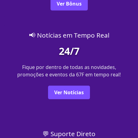
Ver Bônus
📢 Notícias em Tempo Real
24/7
Fique por dentro de todas as novidades,
promoções e eventos da 67F em tempo real!
Ver Notícias
💬 Suporte Direto