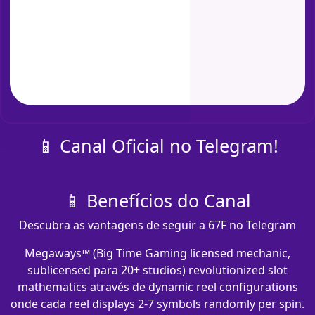
📱 Canal Oficial no Telegram!
📱 Benefícios do Canal
Descubra as vantagens de seguir a 67F no Telegram
Megaways™ (Big Time Gaming licensed mechanic,
sublicensed para 20+ studios) revolutionized slot
mathematics através de dynamic reel configurations
onde cada reel displays 2-7 symbols randomly per spin.