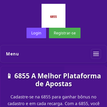
Login
Registrar-se
Menu
📱 6855 A Melhor Plataforma
de Apostas
Cadastre-se na 6855 para ganhar bônus no
cadastro e em cada recarga. Com a 6855, você