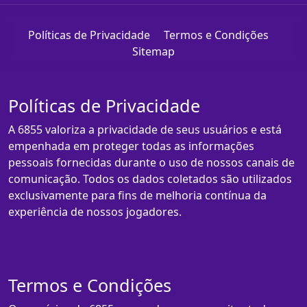
Políticas de Privacidade
Termos e Condições
Sitemap
Políticas de Privacidade
A 6855 valoriza a privacidade de seus usuários e está
empenhada em proteger todas as informações
pessoais fornecidas durante o uso de nossos canais de
comunicação. Todos os dados coletados são utilizados
exclusivamente para fins de melhoria contínua da
experiência de nossos jogadores.
Termos e Condições