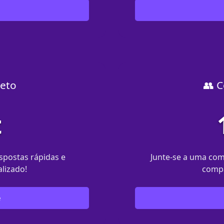
reto
👥 
t
espostas rápidas e
Junte-se a uma com
lizado!
compa
e