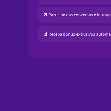
💬 Participe das conversas e interaj
🎁 Receba bônus exclusivos autom