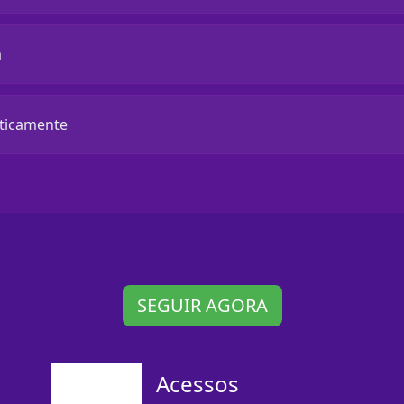
a
aticamente
SEGUIR AGORA
Acessos