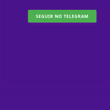
SEGUIR NO TELEGRAM