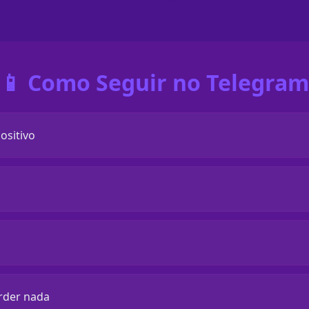
📱 Como Seguir no Telegram
ositivo
erder nada