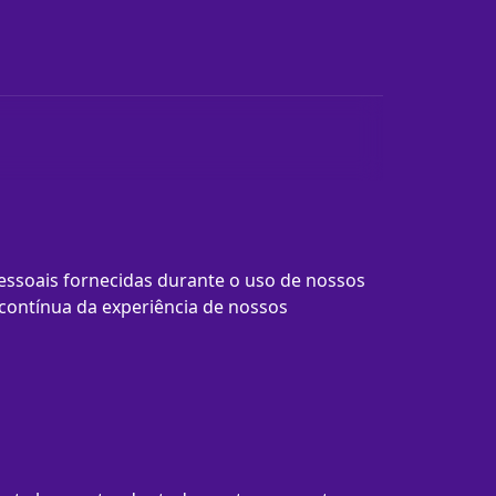
essoais fornecidas durante o uso de nossos
 contínua da experiência de nossos