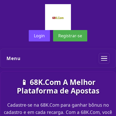
Login
Registrar-se
Menu
📱 68K.Com A Melhor
Plataforma de Apostas
Cadastre-se na 68K.Com para ganhar bônus no
cadastro e em cada recarga. Com a 68K.Com, você