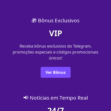
🎁 Bônus Exclusivos
VIP
Receba bônus exclusivos do Telegram,
promoções especiais e códigos promocionais
únicos!
Ver Bônus
📢 Notícias em Tempo Real
24/7