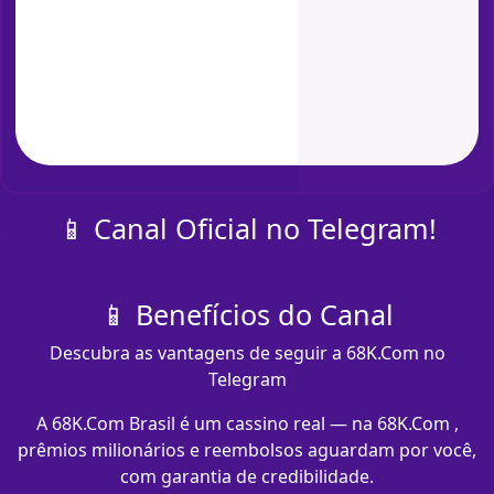
📱 Canal Oficial no Telegram!
📱 Benefícios do Canal
Descubra as vantagens de seguir a 68K.Com no
Telegram
A 68K.Com Brasil é um cassino real — na 68K.Com ,
prêmios milionários e reembolsos aguardam por você,
com garantia de credibilidade.