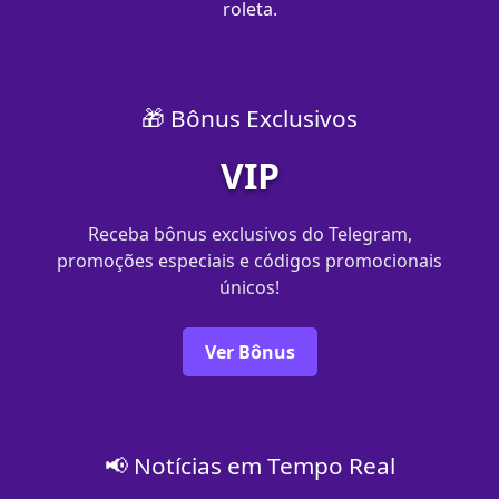
roleta.
🎁 Bônus Exclusivos
VIP
Receba bônus exclusivos do Telegram,
promoções especiais e códigos promocionais
únicos!
Ver Bônus
📢 Notícias em Tempo Real