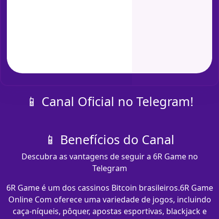
📱 Canal Oficial no Telegram!
📱 Benefícios do Canal
Descubra as vantagens de seguir a 6R Game no
Telegram
6R Game é um dos cassinos Bitcoin brasileiros.6R Game
Online Com oferece uma variedade de jogos, incluindo
caça-níqueis, pôquer, apostas esportivas, blackjack e