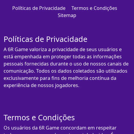
Políticas de Privacidade
Termos e Condições
Sitemap
Políticas de Privacidade
A 6R Game valoriza a privacidade de seus usuários e
está empenhada em proteger todas as informações
pessoais fornecidas durante o uso de nossos canais de
comunicação. Todos os dados coletados são utilizados
exclusivamente para fins de melhoria contínua da
experiência de nossos jogadores.
Termos e Condições
Os usuários da 6R Game concordam em respeitar