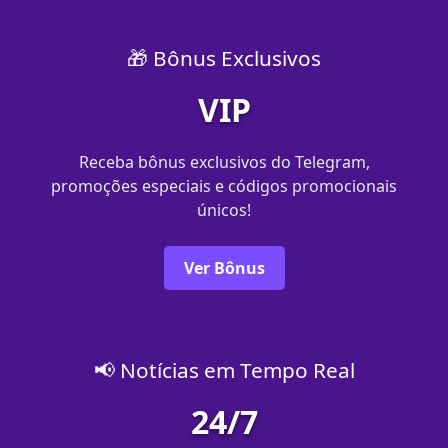
🎁 Bônus Exclusivos
VIP
Receba bônus exclusivos do Telegram,
promoções especiais e códigos promocionais
únicos!
Ver Bônus
📢 Notícias em Tempo Real
24/7