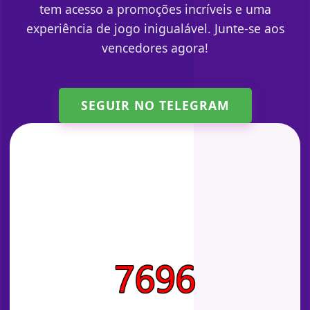
tem acesso a promoções incríveis e uma
experiência de jogo inigualável. Junte-se aos
vencedores agora!
SEGUIR NO TELEGRAM