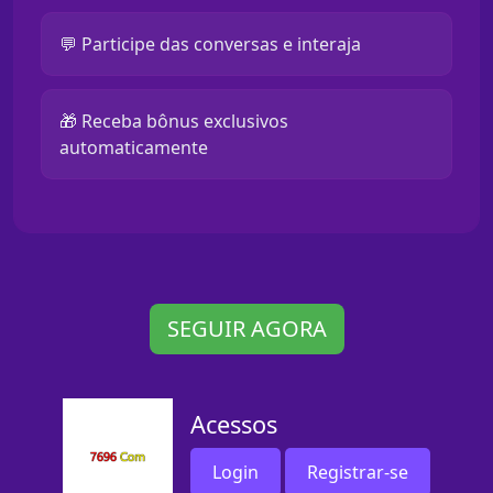
💬 Participe das conversas e interaja
🎁 Receba bônus exclusivos
automaticamente
SEGUIR AGORA
Acessos
Login
Registrar-se