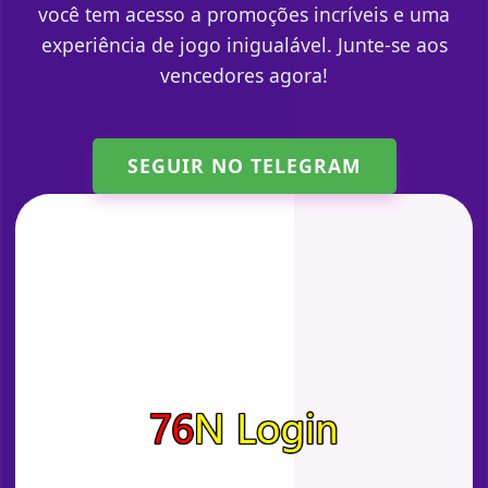
você tem acesso a promoções incríveis e uma
experiência de jogo inigualável. Junte-se aos
vencedores agora!
SEGUIR NO TELEGRAM