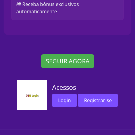
🎁 Receba bônus exclusivos
automaticamente
SEGUIR AGORA
Acessos
Login
Registrar-se