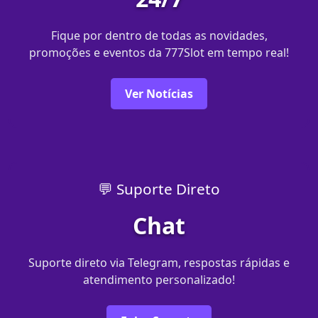
Fique por dentro de todas as novidades,
promoções e eventos da 777Slot em tempo real!
Ver Notícias
💬 Suporte Direto
Chat
Suporte direto via Telegram, respostas rápidas e
atendimento personalizado!