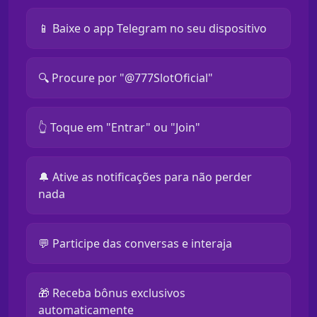
📱 Baixe o app Telegram no seu dispositivo
🔍 Procure por "@777SlotOficial"
👆 Toque em "Entrar" ou "Join"
🔔 Ative as notificações para não perder
nada
💬 Participe das conversas e interaja
🎁 Receba bônus exclusivos
automaticamente