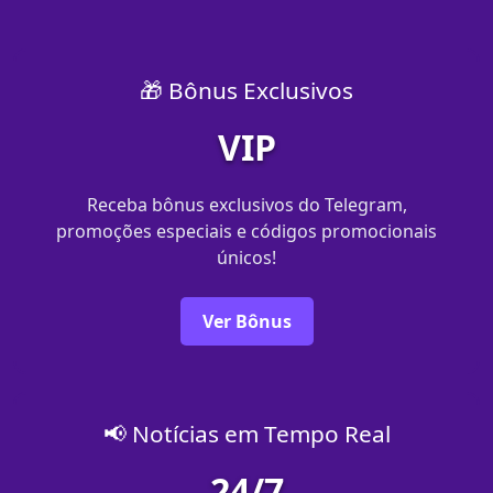
🎁 Bônus Exclusivos
VIP
Receba bônus exclusivos do Telegram,
promoções especiais e códigos promocionais
únicos!
Ver Bônus
📢 Notícias em Tempo Real
24/7