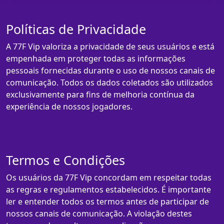
Políticas de Privacidade
A 77F Vip valoriza a privacidade de seus usuários e está
empenhada em proteger todas as informações
pessoais fornecidas durante o uso de nossos canais de
comunicação. Todos os dados coletados são utilizados
exclusivamente para fins de melhoria contínua da
experiência de nossos jogadores.
Termos e Condições
Os usuários da 77F Vip concordam em respeitar todas
as regras e regulamentos estabelecidos. É importante
ler e entender todos os termos antes de participar de
nossos canais de comunicação. A violação destes