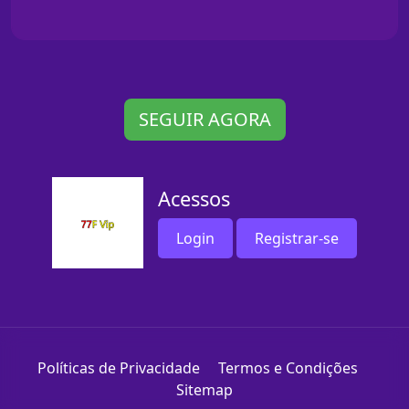
SEGUIR AGORA
Acessos
Login
Registrar-se
Políticas de Privacidade
Termos e Condições
Sitemap