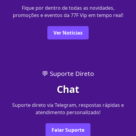
Fique por dentro de todas as novidades,
promoções e eventos da 77F Vip em tempo real!
Ver Notícias
💬 Suporte Direto
Chat
Suporte direto via Telegram, respostas rápidas e
atendimento personalizado!
Falar Suporte