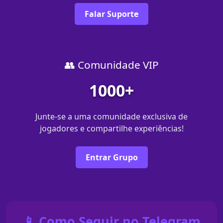
Falar Suporte
👥 Comunidade VIP
1000+
Junte-se a uma comunidade exclusiva de
jogadores e compartilhe experiências!
Entrar Grupo
📱 Como Seguir no Telegram