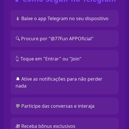
📱 Baixe o app Telegram no seu dispositivo
🔍 Procure por "@77Fun APPOficial"
👆 Toque em "Entrar" ou "Join"
🔔 Ative as notificações para não perder
nada
💬 Participe das conversas e interaja
🎁 Receba bônus exclusivos