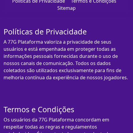
Políticas de Privacidade
Termos e Condições
Sitemap
Políticas de Privacidade
A 77G Plataforma valoriza a privacidade de seus
usuários e está empenhada em proteger todas as
informações pessoais fornecidas durante o uso de
nossos canais de comunicação. Todos os dados
coletados são utilizados exclusivamente para fins de
melhoria contínua da experiência de nossos jogadores.
Termos e Condições
Os usuários da 77G Plataforma concordam em
respeitar todas as regras e regulamentos