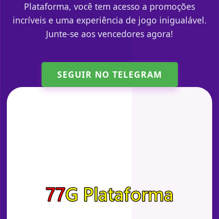
Plataforma, você tem acesso a promoções
incríveis e uma experiência de jogo inigualável.
Junte-se aos vencedores agora!
SEGUIR NO TELEGRAM