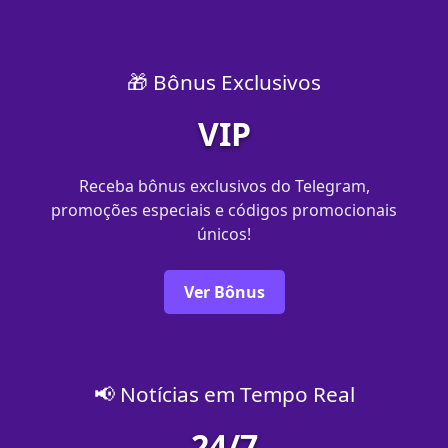
🎁 Bônus Exclusivos
VIP
Receba bônus exclusivos do Telegram,
promoções especiais e códigos promocionais
únicos!
Ver Bônus
📢 Notícias em Tempo Real
24/7