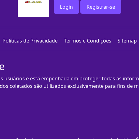
Login
Registrar-se
Políticas de Privacidade
Termos e Condições
Sitemap
de
eus usuários e está empenhada em proteger todas as inform
os coletados são utilizados exclusivamente para fins de m