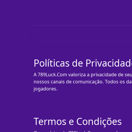
Políticas de Privacida
A 789Luck.Com valoriza a privacidade de s
nossos canais de comunicação. Todos os dad
jogadores.
Termos e Condições