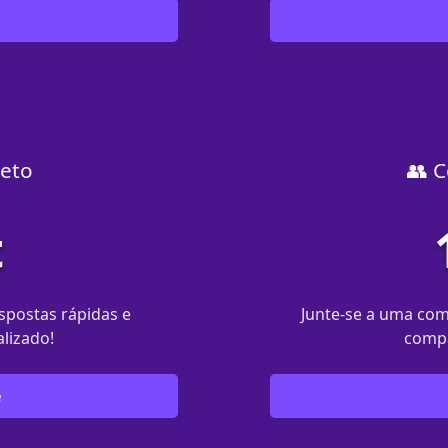
reto
👥 
t
espostas rápidas e
Junte-se a uma com
lizado!
compa
e