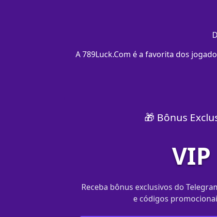
D
A 789Luck.Com é a favorita dos jogador
🎁 Bônus Exclu
VIP
Receba bônus exclusivos do Telegra
e códigos promocionai