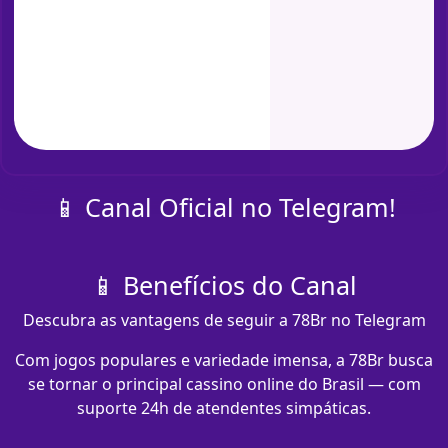
📱 Canal Oficial no Telegram!
📱 Benefícios do Canal
Descubra as vantagens de seguir a 78Br no Telegram
Com jogos populares e variedade imensa, a 78Br busca
se tornar o principal cassino online do Brasil — com
suporte 24h de atendentes simpáticas.