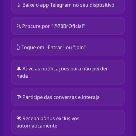
📱 Baixe o app Telegram no seu dispositivo
🔍 Procure por "@78BrOficial"
👆 Toque em "Entrar" ou "Join"
🔔 Ative as notificações para não perder
nada
💬 Participe das conversas e interaja
🎁 Receba bônus exclusivos
automaticamente