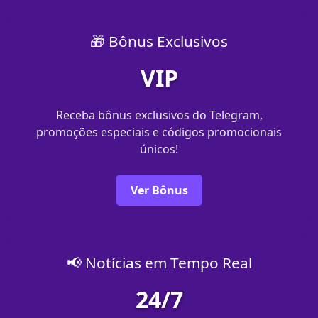
🎁 Bônus Exclusivos
VIP
Receba bônus exclusivos do Telegram,
promoções especiais e códigos promocionais
únicos!
Ver Bônus
📢 Notícias em Tempo Real
24/7