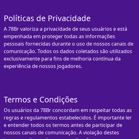
Políticas de Privacidade
A 78Br valoriza a privacidade de seus usuários e está
empenhada em proteger todas as informações
pessoais fornecidas durante o uso de nossos canais de
comunicação. Todos os dados coletados são utilizados
exclusivamente para fins de melhoria contínua da
experiência de nossos jogadores.
Termos e Condições
Os usuários da 78Br concordam em respeitar todas as
regras e regulamentos estabelecidos. É importante ler
e entender todos os termos antes de participar de
nossos canais de comunicação. A violação destes