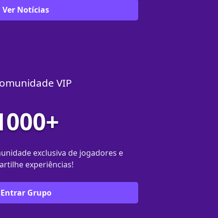
Ver Notícias
Comunidade VIP
1000+
unidade exclusiva de jogadores e
rtilhe experiências!
Entrar Grupo