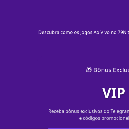
Descubra como os Jogos Ao Vivo no 79N t
🎁 Bônus Exclu
VIP
Receba bônus exclusivos do Telegra
e códigos promocionai