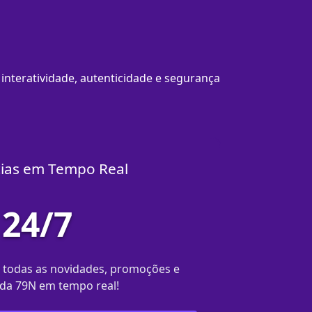
nteratividade, autenticidade e segurança
cias em Tempo Real
24/7
e todas as novidades, promoções e
 da 79N em tempo real!