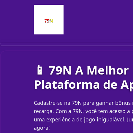
📱 79N A Melhor
Plataforma de A
Cadastre-se na 79N para ganhar bônus 
recarga. Com a 79N, você tem acesso a 
uma experiência de jogo inigualável. J
agora!