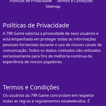
Políticas de Privacidade
Termos e Condições
Sitemap
Políticas de Privacidade
A 79R Game valoriza a privacidade de seus usuários e
está empenhada em proteger todas as informações
pessoais fornecidas durante o uso de nossos canais de
comunicação. Todos os dados coletados são utilizados
exclusivamente para fins de melhoria contínua da
experiência de nossos jogadores.
Termos e Condições
Os usuários da 79R Game concordam em respeitar
todas as regras e regulamentos estabelecidos. É