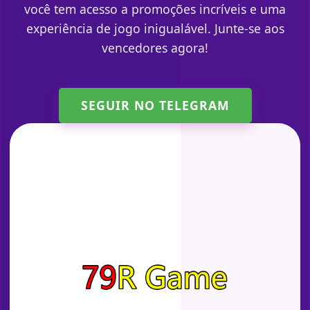
você tem acesso a promoções incríveis e uma
experiência de jogo inigualável. Junte-se aos
vencedores agora!
SEGUIR NO TELEGRAM