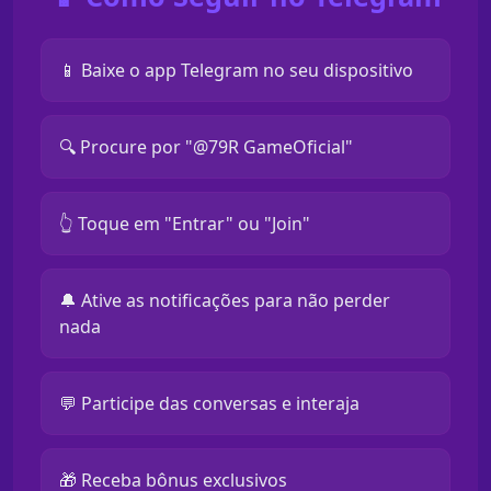
📱 Baixe o app Telegram no seu dispositivo
🔍 Procure por "@79R GameOficial"
👆 Toque em "Entrar" ou "Join"
🔔 Ative as notificações para não perder
nada
💬 Participe das conversas e interaja
🎁 Receba bônus exclusivos