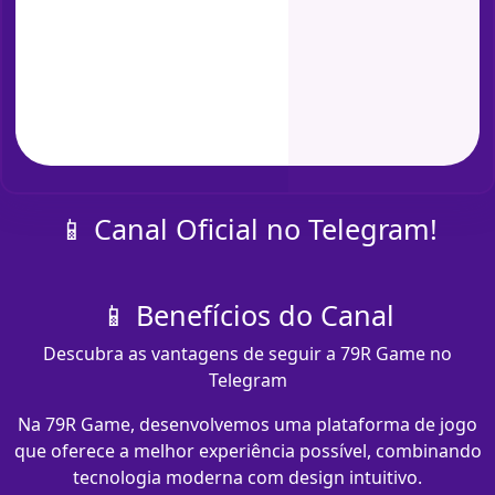
📱 Canal Oficial no Telegram!
📱 Benefícios do Canal
Descubra as vantagens de seguir a 79R Game no
Telegram
Na 79R Game, desenvolvemos uma plataforma de jogo
que oferece a melhor experiência possível, combinando
tecnologia moderna com design intuitivo.