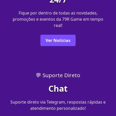
Fique por dentro de todas as novidades,
promoções e eventos da 79R Game em tempo
real!
Ver Notícias
💬 Suporte Direto
Chat
Suporte direto via Telegram, respostas rápidas e
atendimento personalizado!