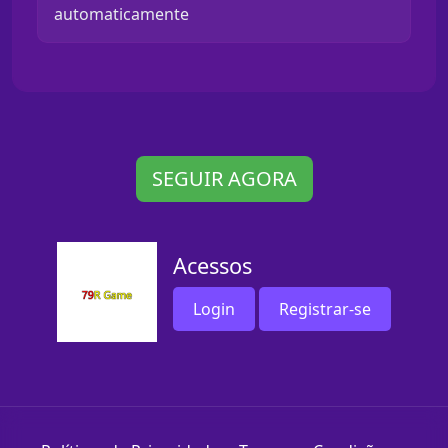
automaticamente
SEGUIR AGORA
Acessos
Login
Registrar-se