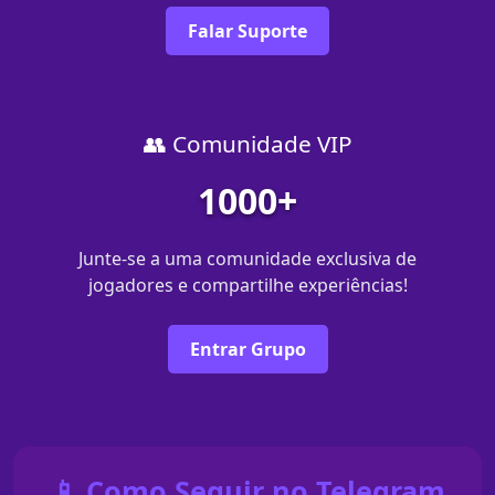
Falar Suporte
👥 Comunidade VIP
1000+
Junte-se a uma comunidade exclusiva de
jogadores e compartilhe experiências!
Entrar Grupo
📱 Como Seguir no Telegram