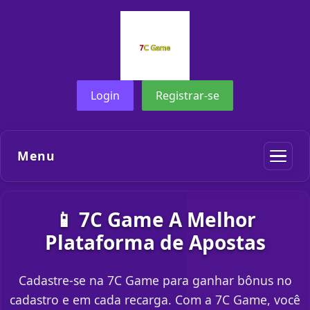
Login
Registrar-se
Menu
📱 7C Game A Melhor
Plataforma de Apostas
Cadastre-se na 7C Game para ganhar bônus no
cadastro e em cada recarga. Com a 7C Game, você