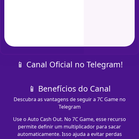
📱 Canal Oficial no Telegram!
📱 Benefícios do Canal
Descubra as vantagens de seguir a 7C Game no
Telegram
Use o Auto Cash Out. No 7C Game, esse recurso
permite definir um multiplicador para sacar
automaticamente. Isso ajuda a evitar perdas