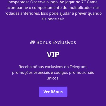
inesperadas.Observe o jogo. Ao jogar no 7C Game,
acompanhe o comportamento do multiplicador nas
rodadas anteriores. Isso pode ajudar a prever quando
ele pode cair.
🎁 Bônus Exclusivos
VIP
Receba bônus exclusivos do Telegram,
promoções especiais e códigos promocionais
únicos!
Ver Bônus