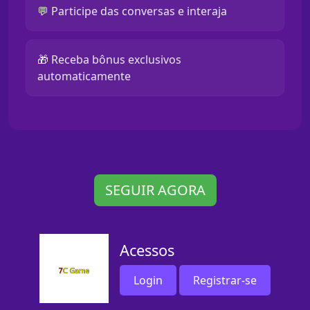
💬 Participe das conversas e interaja
🎁 Receba bônus exclusivos
automaticamente
SEGUIR AGORA
Acessos
Login
Registrar-se