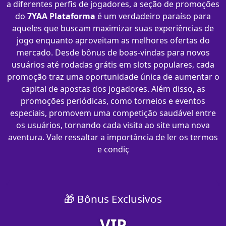
a diferentes perfis de jogadores, a seção de promoções
do
7YAA Plataforma
é um verdadeiro paraíso para
aqueles que buscam maximizar suas experiências de
jogo enquanto aproveitam as melhores ofertas do
mercado. Desde bônus de boas-vindas para novos
usuários até rodadas grátis em slots populares, cada
promoção traz uma oportunidade única de aumentar o
capital de apostas dos jogadores. Além disso, as
promoções periódicas, como torneios e eventos
especiais, promovem uma competição saudável entre
os usuários, tornando cada visita ao site uma nova
aventura. Vale ressaltar a importância de ler os termos
e condiç
🎁 Bônus Exclusivos
VIP