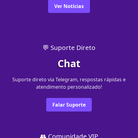
Ver Notícias
💬 Suporte Direto
Chat
Suporte direto via Telegram, respostas rápidas e
atendimento personalizado!
Falar Suporte
👥 Comunidade VIP